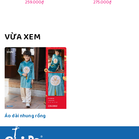
259.000₫
275.000₫
VỪA XEM
Áo dài nhung rồng