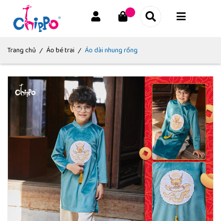
|
|
Trang chủ
Áo bé trai
Áo dài nhung rồng