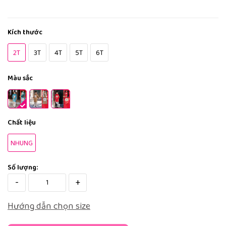
Kích thước
2T
3T
4T
5T
6T
Màu sắc
Chất liệu
NHUNG
Số lượng:
-
+
Hướng dẫn chọn size