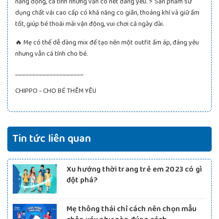
năng động, cá tính nhưng vẫn có nét đáng yêu. ⚡ Sản phẩm sử
dụng chất vải cao cấp có khả năng co giãn, thoáng khí và giữ ấm
tốt, giúp bé thoải mái vận động, vui chơi cả ngày dài.
🔥 Mẹ có thể dễ dàng mix để tạo nên một outfit ấm áp, đáng yêu
nhưng vẫn cá tính cho bé.
____________________
CHIPPO - CHO BÉ THÊM YÊU
Tin tức liên quan
Xu hướng thời trang trẻ em 2023 có gì
đột phá?
Mẹ thông thái chỉ cách nên chọn mẫu