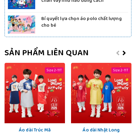
chân váy như nào đúng cách
Bí quyết lựa chọn áo polo chất lượng
cho bé
SẢN PHẨM LIÊN QUAN
Size 2-11T
Size 2-11T
Áo dài Trúc Mã
Áo dài Nhật Long