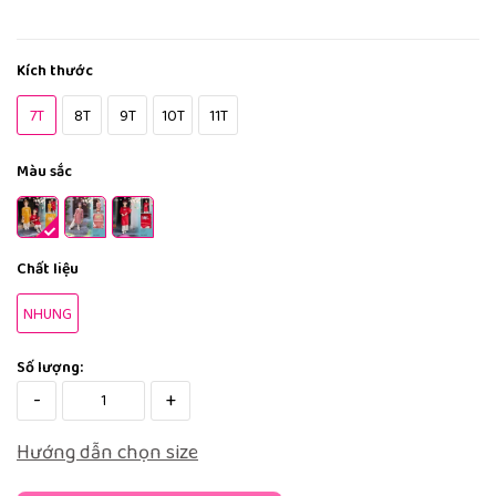
Kích thước
7T
8T
9T
10T
11T
Màu sắc
Chất liệu
NHUNG
Số lượng:
-
+
Hướng dẫn chọn size