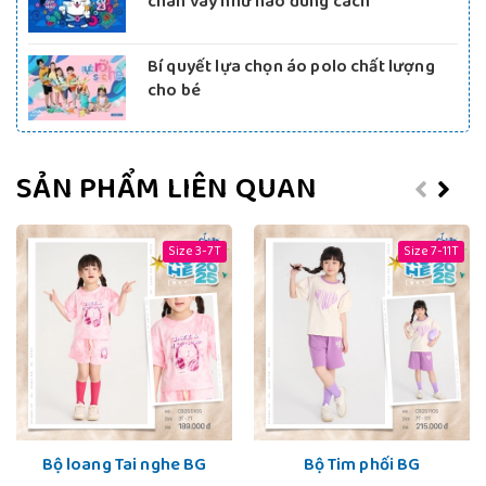
chân váy như nào đúng cách
Bí quyết lựa chọn áo polo chất lượng
cho bé
SẢN PHẨM LIÊN QUAN
Size 3-7T
Size 7-11T
Bộ loang Tai nghe BG
Bộ Tim phối BG