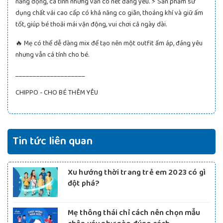
năng động, cá tính nhưng vẫn có nét đáng yêu. ⚡ Sản phẩm sử
dụng chất vải cao cấp có khả năng co giãn, thoáng khí và giữ ấm
tốt, giúp bé thoải mái vận động, vui chơi cả ngày dài.
🔥 Mẹ có thể dễ dàng mix để tạo nên một outfit ấm áp, đáng yêu
nhưng vẫn cá tính cho bé.
____________________
CHIPPO - CHO BÉ THÊM YÊU
Tin tức liên quan
Xu hướng thời trang trẻ em 2023 có gì
đột phá?
Mẹ thông thái chỉ cách nên chọn mẫu