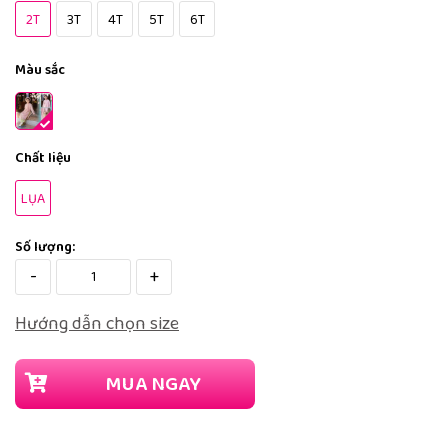
2T
3T
4T
5T
6T
Màu sắc
Chất liệu
LỤA
Số lượng:
-
+
Hướng dẫn chọn size
MUA NGAY