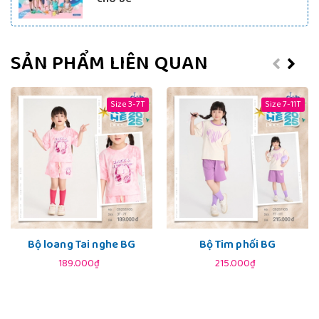
SẢN PHẨM LIÊN QUAN
Size 3-7T
Size 7-11T
Bộ loang Tai nghe BG
Bộ Tim phối BG
189.000₫
215.000₫