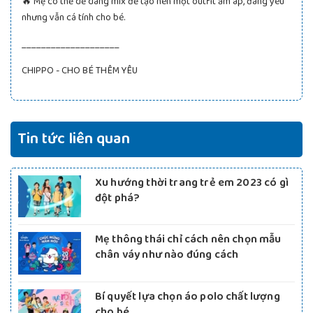
🔥 Mẹ có thể dễ dàng mix để tạo nên một outfit ấm áp, đáng yêu
nhưng vẫn cá tính cho bé.
____________________
CHIPPO - CHO BÉ THÊM YÊU
Tin tức liên quan
Xu hướng thời trang trẻ em 2023 có gì
đột phá?
Mẹ thông thái chỉ cách nên chọn mẫu
chân váy như nào đúng cách
Bí quyết lựa chọn áo polo chất lượng
cho bé