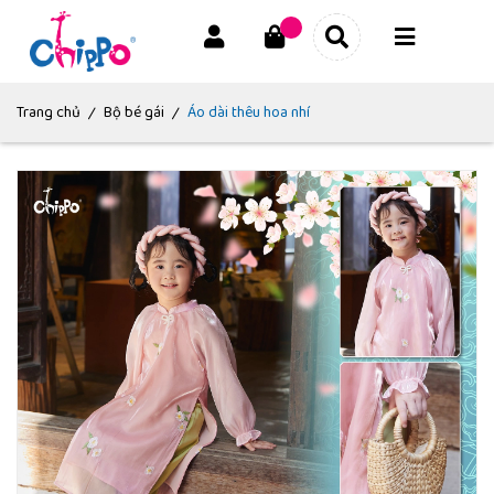
|
|
Trang chủ
Bộ bé gái
Áo dài thêu hoa nhí