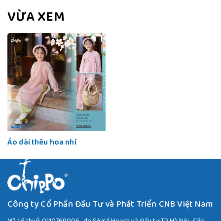
VỪA XEM
Áo dài thêu hoa nhí
Công ty Cổ Phần Đầu Tư và Phát Triển CNB Việt Nam
Mã số thuế: 0110769006 -do Sở Kế Hoạch và Đầu tư TP Hà Nội- Cấp