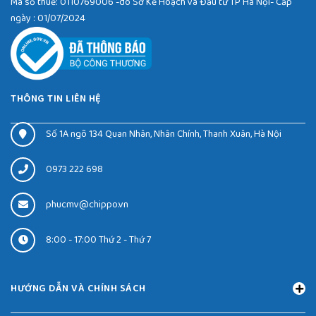
Mã số thuế: 0110769006 -do Sở Kế Hoạch và Đầu tư TP Hà Nội- Cấp
ngày : 01/07/2024
THÔNG TIN LIÊN HỆ
Số 1A ngõ 134 Quan Nhân, Nhân Chính, Thanh Xuân, Hà Nội
0973 222 698
phucmv@chippo.vn
8:00 - 17:00 Thứ 2 - Thứ 7
HƯỚNG DẪN VÀ CHÍNH SÁCH