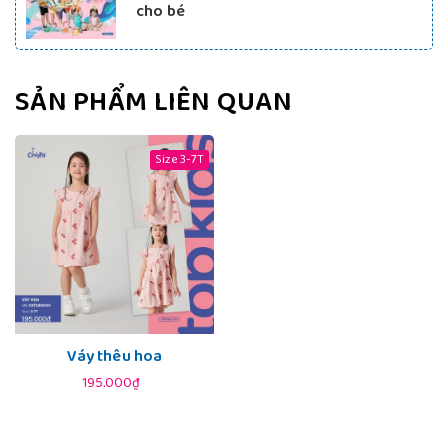
cho bé
SẢN PHẨM LIÊN QUAN
Size 3-7T
Váy thêu hoa
195.000₫