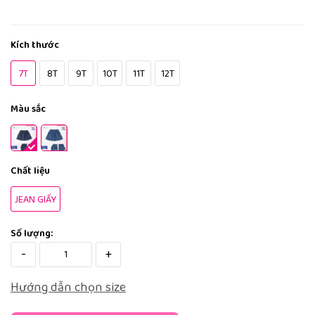
Kích thước
7T
8T
9T
10T
11T
12T
Màu sắc
Chất liệu
JEAN GIẤY
Số lượng:
-
+
Hướng dẫn chọn size