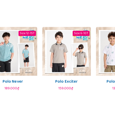
Size 12-15T
Size 6-10T
Polo Never
Polo Exciter
Polo
189.000₫
159.000₫
1