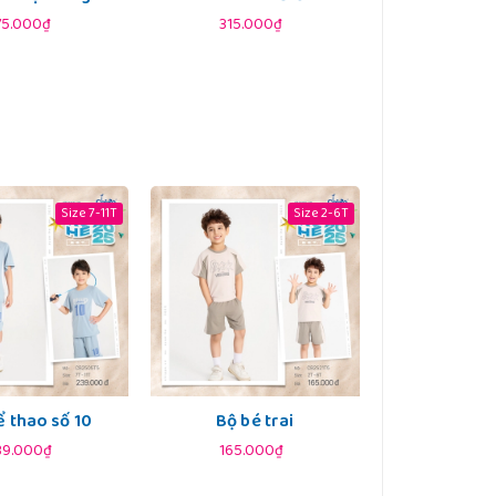
75.000₫
315.000₫
Size 7-11T
Size 2-6T
ể thao số 10
Bộ bé trai
39.000₫
165.000₫