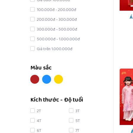
Giá dưới 100.000đ
100.000đ - 200.000đ
Á
200.000đ - 300.000đ
300.000đ - 500.000đ
500.000đ - 1.000.000đ
Giá trên 1.000.000đ
Màu sắc
Kích thước - Độ tuổi
2T
3T
4T
5T
6T
7T