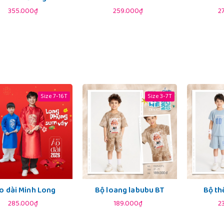
355.000₫
259.000₫
2
Size 7-16T
Size 3-7T
o dài Minh Long
Bộ loang labubu BT
Bộ th
285.000₫
189.000₫
2