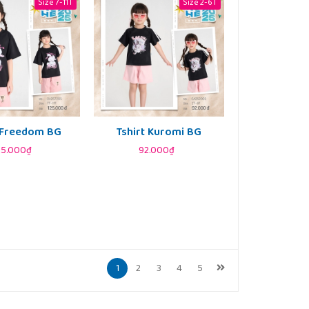
Size 7-11T
Size 2-6T
t Freedom BG
Tshirt Kuromi BG
25.000₫
92.000₫
1
2
3
4
5