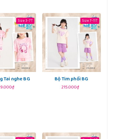
Size 3-7T
Size 7-11T
g Tai nghe BG
Bộ Tim phối BG
89.000₫
215.000₫