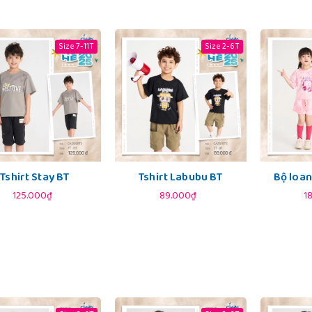
Size 7-11T
Size 2-6T
Tshirt Stay BT
Tshirt Labubu BT
Bộ loan
125.000₫
89.000₫
1