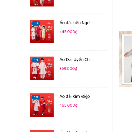
Áo dài Liên Ngư
hot
445.000₫
Áo Dài Uyển Chi
hot
369.000₫
Áo dài Kim Điệp
hot
455.000₫