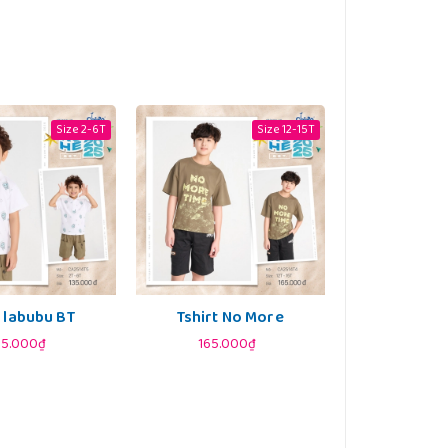
Size 2-6T
Size 12-15T
 labubu BT
Tshirt No More
35.000₫
165.000₫