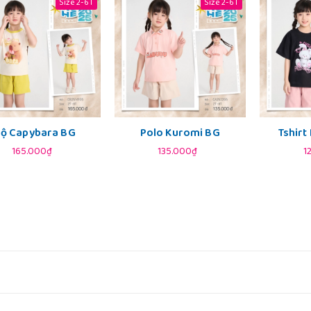
Size 2-6T
Size 2-6T
ộ Capybara BG
Polo Kuromi BG
Tshir
165.000₫
135.000₫
1