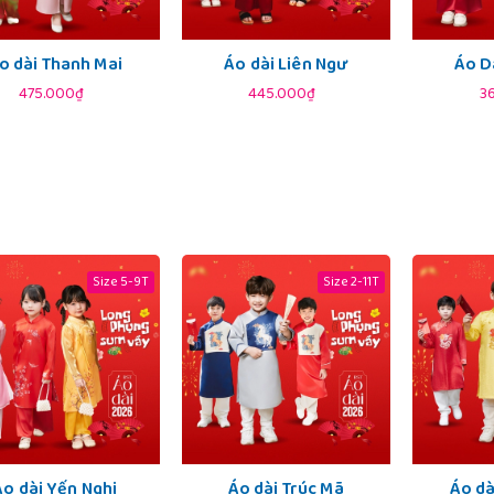
o dài Thanh Mai
Áo dài Liên Ngư
Áo D
475.000₫
445.000₫
3
Size 5-9T
Size 2-11T
Áo dài Yến Nghi
Áo dài Trúc Mã
Áo dà