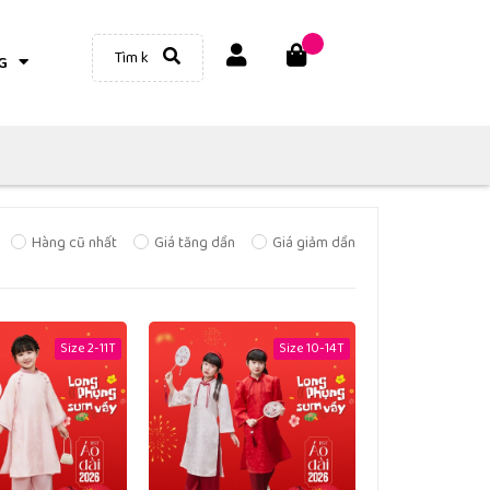
G
Hàng cũ nhất
Giá tăng dần
Giá giảm dần
Size 2-11T
Size 10-14T