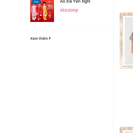
Áo dài Yến Nghi
hot
355.000₫
Xem thêm