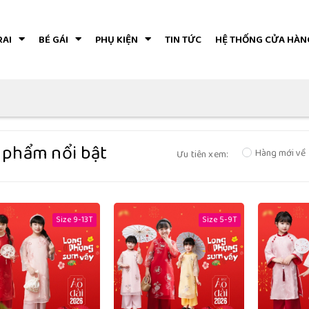
RAI
BÉ GÁI
PHỤ KIỆN
TIN TỨC
HỆ THỐNG CỬA HÀN
 phẩm nổi bật
Hàng mới về
Ưu tiên xem:
Size 9-13T
Size 5-9T