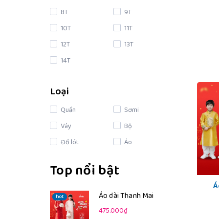
8T
9T
10T
11T
12T
13T
14T
Loại
Quần
Sơmi
Váy
Bộ
Đồ lót
Áo
Top nổi bật
Á
Áo dài Thanh Mai
hot
475.000₫