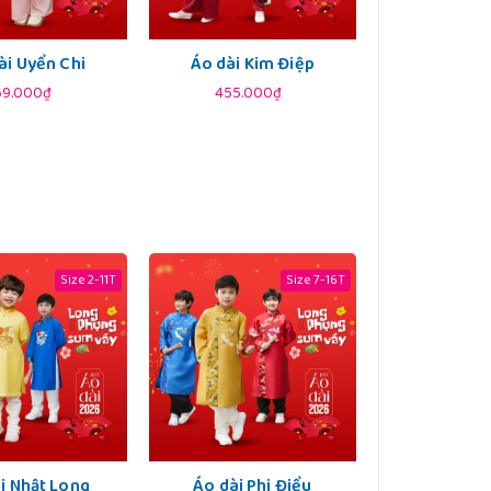
ài Uyển Chi
Áo dài Kim Điệp
69.000₫
455.000₫
Size 2-11T
Size 7-16T
i Nhật Long
Áo dài Phi Điểu